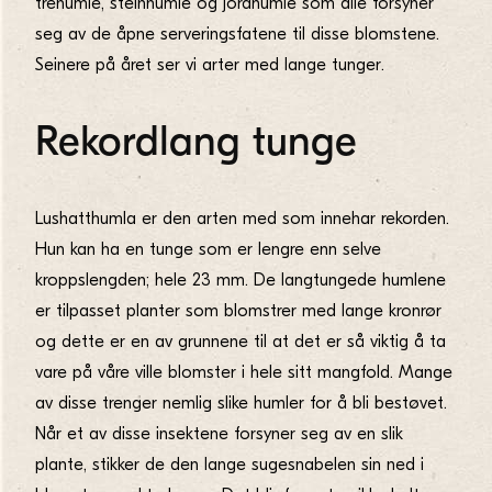
trehumle, steinhumle og jordhumle som alle forsyner
seg av de åpne serveringsfatene til disse blomstene.
Seinere på året ser vi arter med lange tunger.
Rekordlang tunge
Lushatthumla er den arten med som innehar rekorden.
Hun kan ha en tunge som er lengre enn selve
kroppslengden; hele 23 mm. De langtungede humlene
er tilpasset planter som blomstrer med lange kronrør
og dette er en av grunnene til at det er så viktig å ta
vare på våre ville blomster i hele sitt mangfold. Mange
av disse trenger nemlig slike humler for å bli bestøvet.
Når et av disse insektene forsyner seg av en slik
plante, stikker de den lange sugesnabelen sin ned i