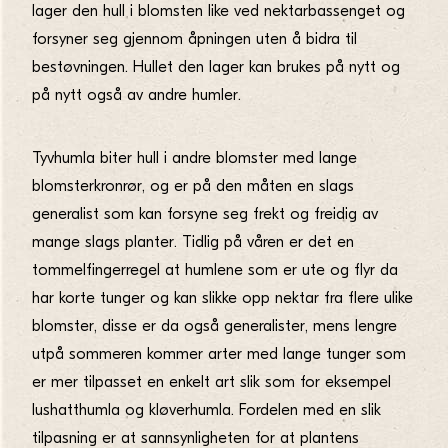
lager den hull i blomsten like ved nektarbassenget og
forsyner seg gjennom åpningen uten å bidra til
bestøvningen. Hullet den lager kan brukes på nytt og
på nytt også av andre humler.
Tyvhumla biter hull i andre blomster med lange
blomsterkronrør, og er på den måten en slags
generalist som kan forsyne seg frekt og freidig av
mange slags planter. Tidlig på våren er det en
tommelfingerregel at humlene som er ute og flyr da
har korte tunger og kan slikke opp nektar fra flere ulike
blomster, disse er da også generalister, mens lengre
utpå sommeren kommer arter med lange tunger som
er mer tilpasset en enkelt art slik som for eksempel
lushatthumla og kløverhumla. Fordelen med en slik
tilpasning er at sannsynligheten for at plantens