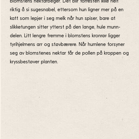
blomstens nektarbeger. Det blir forresten ikke helt
riktig å si sugesnabel, ettersom hun ligner mer på en
katt som lepjer i seg melk når hun spiser, bare at
slikketungen sitter ytterst på den lange, hule munn-
delen. Litt lengre fremme i blomstens kronrør ligger
tyrihjelmens arr og støvbærere. Når humlene forsyner
seg av blomstenes nektar får de pollen på kroppen og
kryssbestøver planten.